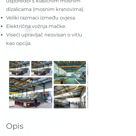
usporedbi s klasičnim mosnim
dizalicama (mosnim kranovima).
Veliki razmaci između ovjesa.
Električna vožnja mačke.
Viseći upravljač neovisan o vitlu
kao opcija.
Opis