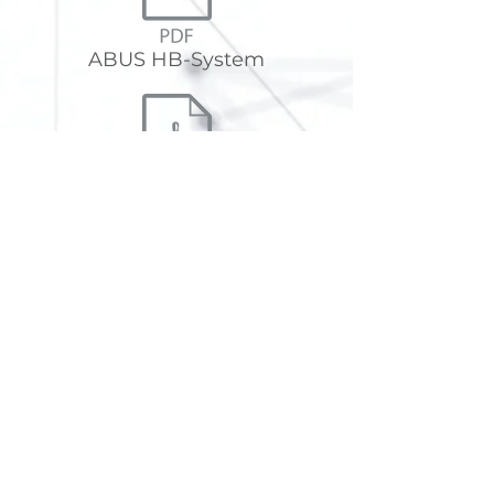
ABUS HB-System
ABUS HB support structures
The NEW HB-System from ABUS