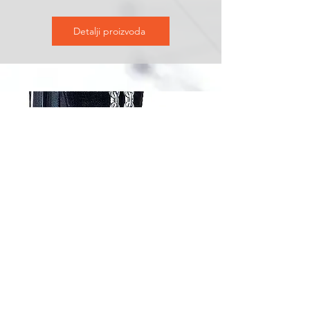
Detalji proizvoda
ABUCompact GM8
Dizalica AbuCompact GM8 dostupna
je s jednostrukim ili dvostrukim