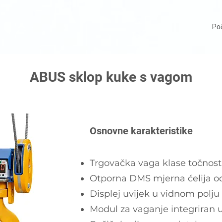
Po
ABUS sklop kuke s vagom
Osnovne karakteristike
Trgovačka vaga klase točnosti 
Otporna DMS mjerna ćelija od
Displej uvijek u vidnom polju
Modul za vaganje integriran u