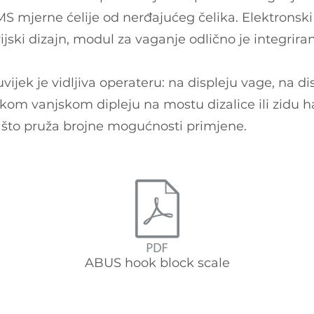
mjerne ćelije od nerđajućeg čelika. Elektronski
ijski dizajn, modul za vaganje odlično je integrira
vijek je vidljiva operateru: na displeju vage, na di
likom vanjskom dipleju na mostu dizalice ili zidu h
 što pruža brojne mogućnosti primjene.
ABUS hook block scale