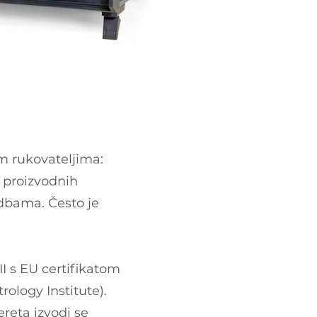
m rukovateljima:
e proizvodnih
dbama. Često je
I s EU certifikatom
ology Institute).
ereta izvodi se