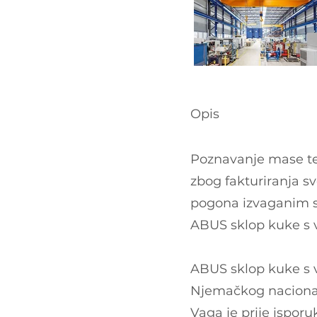
Opis
Poznavanje mase te
zbog fakturiranja s
pogona izvaganim s
ABUS sklop kuke s 
ABUS sklop kuke s v
Njemačkog nacionaln
Vaga je prije isporu