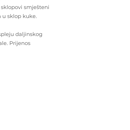
 sklopovi smješteni
n u sklop kuke.
spleju daljinskog
ale. Prijenos