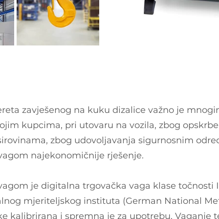
reta zavješenog na kuku dizalice važno je mnogi
vojim kupcima, pri utovaru na vozila, zbog opskrb
irovinama, zbog udovoljavanja sigurnosnim odre
vagom najekonomičnije rješenje.
agom je digitalna trgovačka vaga klase točnosti II
og mjeriteljskog instituta (German National Metr
ke kalibrirana i spremna je za upotrebu. Vaganje t