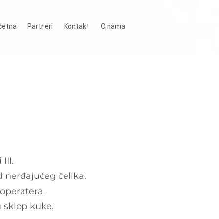
četna
Partneri
Kontakt
O nama
III.
 nerđajućeg čelika.
 operatera.
 sklop kuke.