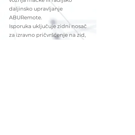
vožnja mačke ili radijsko
daljinsko upravljanje
ABURemote.
Isporuka uključuje zidni nosač
za izravno pričvršćenje na zid,
a dostupne su i druge
mogućnosti pričvršćenja koje
ovise o mjestu ugradnje.
ABUS Jib cranes