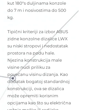
kut 180°s duljinama konzole
do 7 m i nosivostima do 500
kg.
Tipični kriteriji za izbor ABUS
zidne konzolne dizalice LWX
su niski stropovi i nedostatak
prostora na podu hale.
Njezina konstrukcija male
visine nudi priliku za
povećanu visinu dizanja. Kao
dodatak bogatoj standardnoj
konstrukciji, ova se dizalica
može opremiti korisnim
opcijama kao što su električna