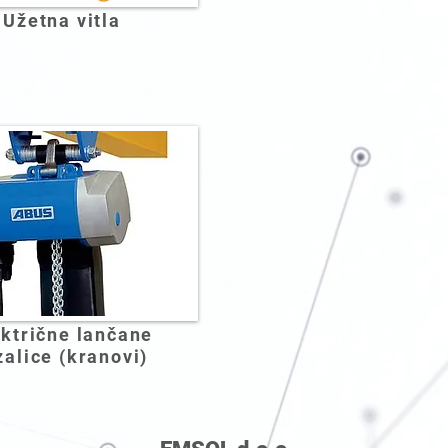
Užetna vitla
ektrične lančane
zalice (kranovi)