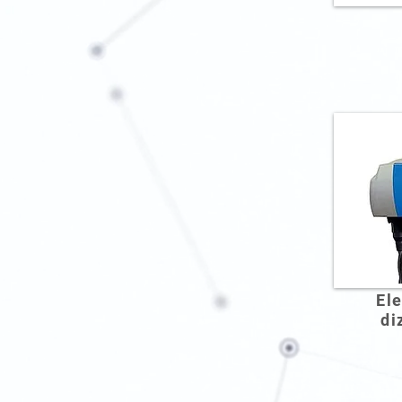
El
di