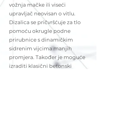
vožnja mačke ili viseći
upravljač neovisan o vitlu.
Dizalica se pričvršćuje za tlo
pomoću okrugle podne
prirubnice s dinamičkim
sidrenim vijcima manjih
promjera. Također je moguće
izraditi klasični betonski
temelj s dugačkim sidrenim
vijcima ili upotrijebiti
pravokutnu podnu
međuploču sa sidrenim
vijcima većih promjera.