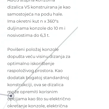
ABUS stupna konzolna
dizalica VS konstruirana je kao
samostojeća na podu hale.
Ima okretni kut n x 360°s
duljinama konzole do 10 m i
nosivostima do 6,3 t.
Povišeni položaj konzole
dopušta veću visinu dizanja za
optimalno iskorištenje
raspoloživog prostora. Kao
dodatak bogatoj standardnoj
konstrukciji, ova se dizalica
može opremiti korisnim
opcijama kao što su električno
okretanje konzole, električna