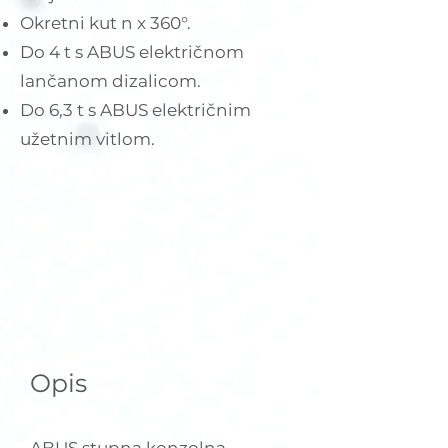
Okretni kut n x 360°.
Do 4 t s ABUS električnom
lančanom dizalicom.
Do 6,3 t s ABUS električnim
užetnim vitlom.
Opis