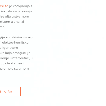
ms Ltd
je kompanija s
 iskustvom u razvoju
ize ulja u stvarnom
tizom u analizi
eme.
gija kombinira visoko
) elektro-kemijsku
nteligentnom
aka koja omogućuje
renje i interpretaciju
lja te statusa i
 opreme u stvarnom
di više