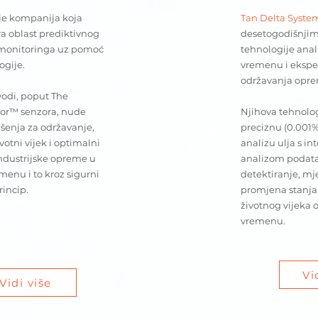
je kompanija koja
Tan Delta Syste
ra oblast prediktivnog
desetogodišnjim
 monitoringa uz pomoć
tehnologije anal
ogije.
vremenu i eksper
održavanja opr
vodi, poput The
or™ senzora, nude
Njihova tehnolo
ešenja za održavanje,
preciznu (0.001%
votni vijek i optimalni
analizu ulja s i
ndustrijske opreme u
analizom podat
enu i to kroz sigurni
detektiranje, mje
incip.
promjena stanja u
životnog vijeka
vremenu.
Vi
Vidi više