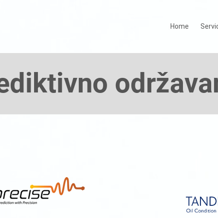
Home
Servi
ediktivno održava