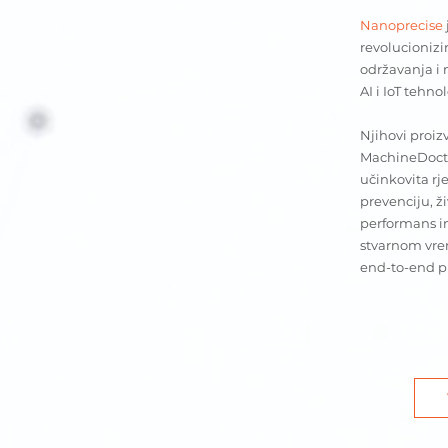
Nanoprecise
revolucionizi
održavanja i
AI i IoT tehnol
Njihovi proiz
MachineDoct
učinkovita rj
prevenciju, ži
performans i
stvarnom vrem
end-to-end pr