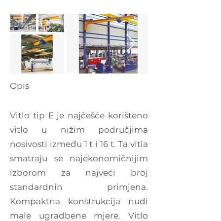
Opis
Vitlo tip E je najčešće korišteno
vitlo u nižim područjima
nosivosti između 1 t i 16 t. Ta vitla
smatraju se najekonomičnijim
izborom za najveći broj
standardnih primjena.
Kompaktna konstrukcija nudi
male ugradbene mjere. Vitlo