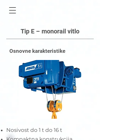
Tip E – monorail vitlo
Osnovne karakteristike
Nosivost do 1 t do 16 t
Kompaktna konstrukcija