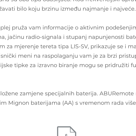
žavati bilo koju brzinu između najmanje i najveće.
displej pruža vam informacije o aktivnim podešenj
ima, jačinu radio-signala i stupanj napunjenosti bate
 za mjerenje tereta tipa LIS-SV, prikazuje se i m
orisnički meni na raspolaganju vam je za brzi prist
kcijske tipke za izravno biranje mogu se pridružiti 
složene zamjene specijalnih baterija. ABURemote 
im Mignon baterijama (AA) s vremenom rada više