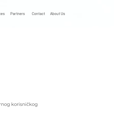
ces
Partners
Contact
About Us
nog korisničkog