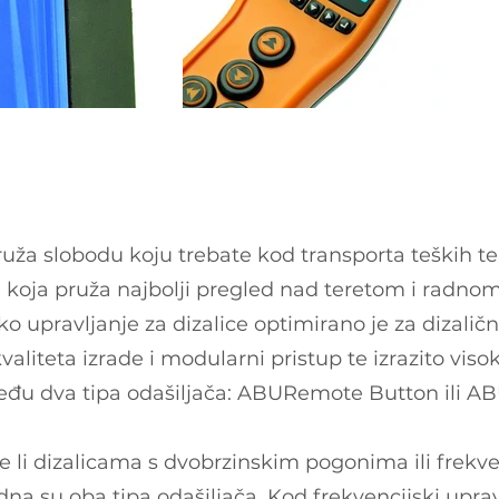
a slobodu koju trebate kod transporta teških te
ju koja pruža najbolji pregled nad teretom i radno
 upravljanje za dizalice optimirano je za dizalič
valiteta izrade i modularni pristup te izrazito vis
eđu dva tipa odašiljača: ABURemote Button ili A
te li dizalicama s dvobrzinskim pogonima ili frekv
na su oba tipa odašiljača. Kod frekvencijski upra