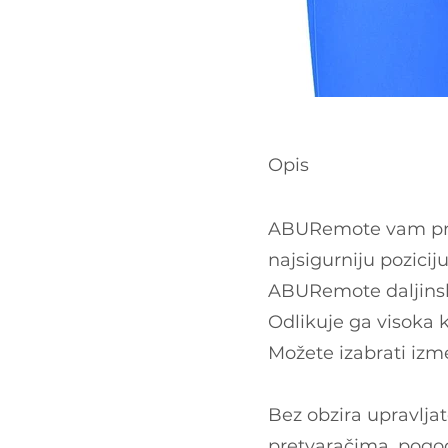
Opis
ABURemote vam pruž
najsigurniju pozici
ABURemote daljinsko
Odlikuje ga visoka k
Možete izabrati izm
Bez obzira upravlja
pretvaračima, pogod