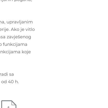
ima, upravljanim
rije. Ako je vitlo
asa zavješenog
up funkcijama
funkcijama koje
radi sa
 od 40 h.