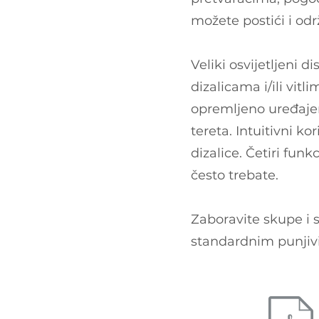
možete postići i odr
Veliki osvijetljeni 
dizalicama i/ili vitl
opremljeno uređajem
tereta. Intuitivni k
dizalice. Četiri fun
često trebate.
Zaboravite skupe i 
standardnim punjiv