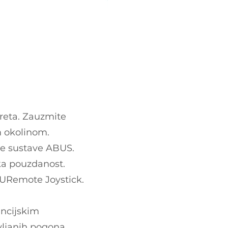
reta. Zauzmite
m okolinom.
ne sustave ABUS.
oka pouzdanost.
BURemote Joystick.
encijskim
vljanih pogona,